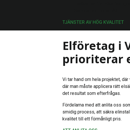
Elsäkerhet för olika fastigh
Service och underhåll
TJÄNSTER AV HÖG KVALITET
Elföretag i 
prioriterar
Vi tar hand om hela projektet, där
där man måste applicera rätt elsäk
det resultat som efterfrågas.
Fördelarna med att anlita oss som
smidig process, att säkra elinstall
kvalitet till ett förmånligt pris.