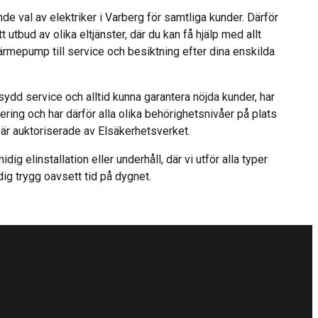
nde val av elektriker i Varberg för samtliga kunder. Därför
tt utbud av olika eltjänster, där du kan få hjälp med allt
ftvärmepump till service och besiktning efter dina enskilda
sydd service och alltid kunna garantera nöjda kunder, har
ring och har därför alla olika behörighetsnivåer på plats
r är auktoriserade av Elsäkerhetsverket.
dig elinstallation eller underhåll, där vi utför alla typer
dig trygg oavsett tid på dygnet.
firma i Varberg med
ektriker