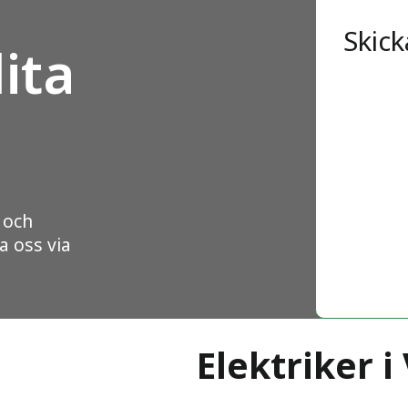
Skick
ita
 och
a oss via
Elektriker i