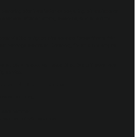
anering eller installation av belysning, elinstallationer
ler letar efter en smidig elservice, är vi en elfirma i
ar vi alltid enligt de allra senaste föreskrifterna från
st behöriga elektriker i Göteborg, för att kunna erbjuda
beten, där vi snabbt kan hjälpa till att öka driftsäkerheten
ig service.
du kan få hjälp med hos oss:
ntakter och uttag
ivisera hemmet
lement och luftvärmepumpar