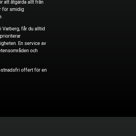
r att åtgärda allt från
r för smidig
e.
i Varberg, får du alltid
prioriterar
igheten. En service av
mpetensområden och
stnadsfri offert för en