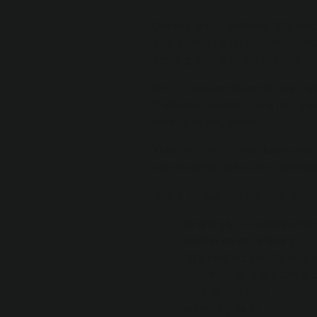
Oavsett om du behöver hjälp med pl
som element eller luftvärmepump el
Varberg med bred kompetens.
Som ett branschledande bolag arbet
Elsäkerhetsverket och anlitar enda
tjänster av hög kvalitet.
Vi kan anlitas för olika lokala elar
i din fastighet och utföra nödvänd
Några populära eltjänster som 
Jordning av till exempel ko
Installation av elmätare
Hjälp med att energieffekt
Reparation av elsystem, e
Eljour dygnet runt
Indragning av el