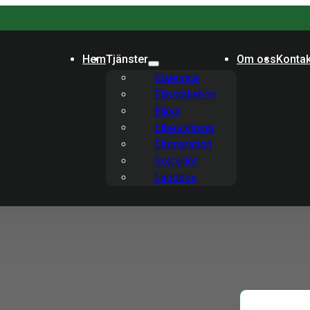
Hem
Tjänster
Om oss
Kontak
Elservice
Elinstallation
Eljour
Elbesiktning
Elreparation
Solceller
Laddbox