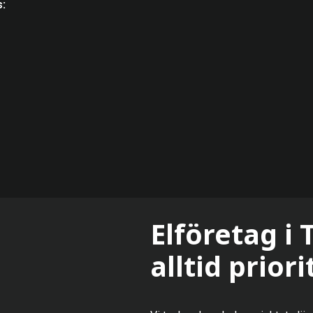
s:
Elföretag i
alltid prior