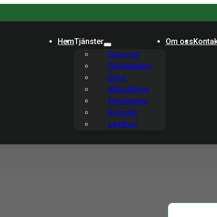
Hem
Tjänster
Om oss
Kontak
Elservice
Elinstallation
Eljour
Elbesiktning
Elreparation
Solceller
Laddbox