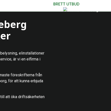
BRETT UTBUD
leberg
ker
belysning, elinstallationer
rvice, är vi en elfirma i
enaste föreskrifterna från
org, för att kunna erbjuda
till att öka driftsäkerheten