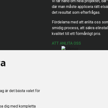
Vi tar hand om hela projektet, där
där man måste applicera rätt elsäk
det resultat som efterfrågas.
Fördelarna med att anlita oss som
smidig process, att säkra elinstall
kvalitet till ett förmånligt pris.
ATT ANLITA OSS
ra
tag är det bästa valet för
älpa dig med kompletta