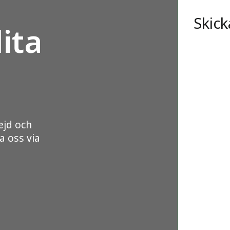
Skick
ita
ejd och
a oss via