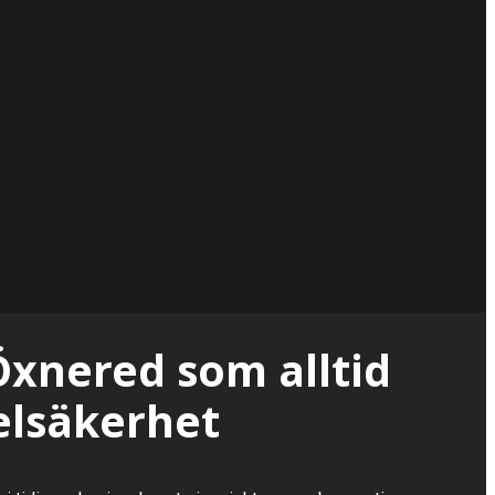
 Öxnered som alltid
 elsäkerhet