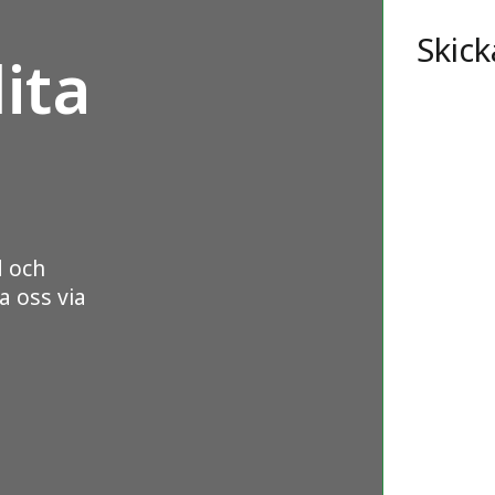
Skick
ita
d och
a oss via