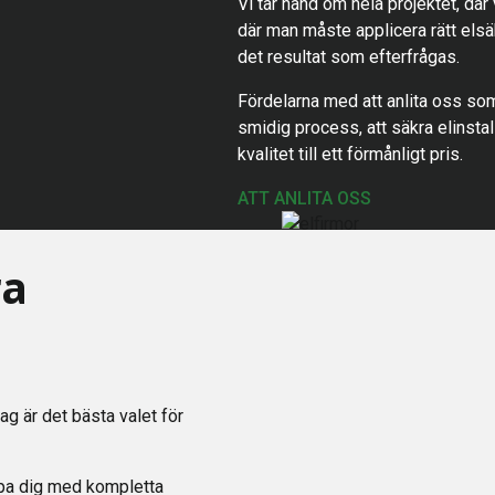
Vi tar hand om hela projektet, där
där man måste applicera rätt elsäk
det resultat som efterfrågas.
Fördelarna med att anlita oss som
smidig process, att säkra elinstall
kvalitet till ett förmånligt pris.
ATT ANLITA OSS
ra
tag är det bästa valet för
älpa dig med kompletta