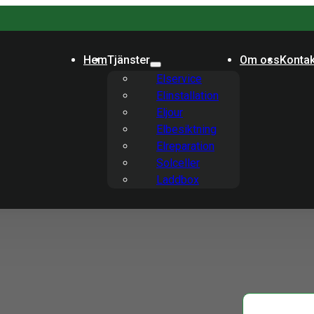
Hem
Tjänster
Om oss
Kontak
Elservice
Elinstallation
Eljour
Elbesiktning
Elreparation
Solceller
Laddbox