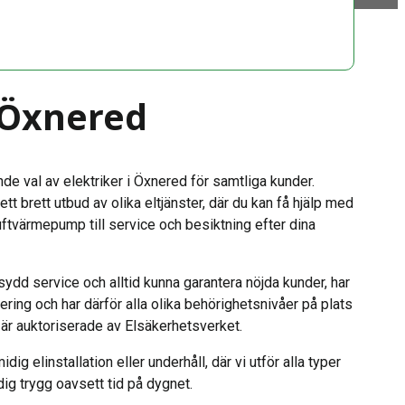
i Öxnered
nde val av elektriker i Öxnered för samtliga kunder.
 ett brett utbud av olika eltjänster, där du kan få hjälp med
, luftvärmepump till service och besiktning efter dina
sydd service och alltid kunna garantera nöjda kunder, har
ring och har därför alla olika behörighetsnivåer på plats
r är auktoriserade av Elsäkerhetsverket.
dig elinstallation eller underhåll, där vi utför alla typer
dig trygg oavsett tid på dygnet.