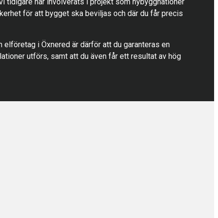
 vi tidigare har involverats i projekt som nybyggnationer
erhet för att bygget ska beviljas och där du får precis
 elföretag i Öxnered är därför att du garanteras en
ationer utförs, samt att du även får ett resultat av hög