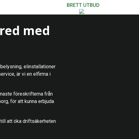
BRETT UTBUD
nered med
belysning, elinstallationer
rvice, är vi en elfirma i
enaste föreskrifterna från
org, för att kunna erbjuda
till att öka driftsäkerheten