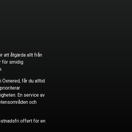
r att åtgärda allt från
r för smidig
e.
i Öxnered, får du alltid
prioriterar
igheten. En service av
mpetensområden och
stnadsfri offert för en