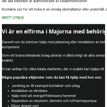
där alla elektriker är auktoriserade av Elsäkerhetsverket.
Kontakta oss för att boka in en smidig elinstallation eller underhåll, 
BRETT UTBUD
Vi är en elfirma i Majorna med behörig
Oavsett om du behöver hjälp med planering eller installation av belys
kompetens.
Som ett branschledande bolag arbetar vi alltid enligt de allra senast
kvalitet.
Vi kan anlitas för olika lokala elarbeten, där vi snabbt kan hjälpa til
Några populära eltjänster som du kan få hjälp med hos oss:
Jordning av till exempel kontakter och uttag
Installation av elmätare
Hjälp med att energieffektivisera hemmet
Reparation av elsystem, element och luftvärmepumpar
Eljour dygnet runt