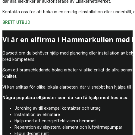
där alla elektriker är auktoriserade av Elsäkerhetsverket.
Kontakta oss för att boka in en smidig elinstallation eller underhåll, 
BRETT UTBUD
Vi är en elfirma i Hammarkullen med b
Oavsett om du behöver hjälp med planering eller installation av bely
bred kompetens.
Som ett branschledande bolag arbetar vi alltid enligt de allra senast
kvalitet.
Vi kan anlitas för olika lokala elarbeten, där vi snabbt kan hjälpa til
Några populära eltjänster som du kan få hjälp med hos oss:
Jordning av till exempel kontakter och uttag
Installation av elmätare
Hjälp med att energieffektivisera hemmet
Reparation av elsystem, element och luftvärmepumpar
Eljour dygnet runt