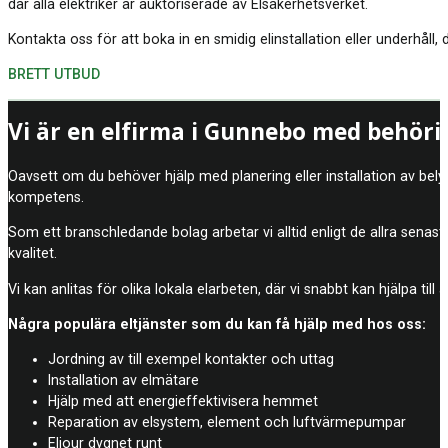
där alla elektriker är auktoriserade av Elsäkerhetsverket.
Kontakta oss för att boka in en smidig elinstallation eller underhåll, 
BRETT UTBUD
Vi är en elfirma i Gunnebo med behöri
Oavsett om du behöver hjälp med planering eller installation av bely
kompetens.
Som ett branschledande bolag arbetar vi alltid enligt de allra senast
kvalitet.
Vi kan anlitas för olika lokala elarbeten, där vi snabbt kan hjälpa til
Några populära eltjänster som du kan få hjälp med hos oss:
Jordning av till exempel kontakter och uttag
Installation av elmätare
Hjälp med att energieffektivisera hemmet
Reparation av elsystem, element och luftvärmepumpar
Eljour dygnet runt